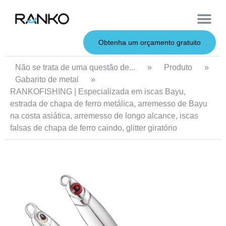
Iscas macias
Vara de pesca
Iscas duras
Iscas de metal
Serviço OEM
Sobre nós
Obtenha um orçamento gratuito
Não se trata de uma questão de...
»
Produto
»
Gabarito de metal
»
RANKOFISHING | Especializada em iscas Bayu,
estrada de chapa de ferro metálica, arremesso de Bayu
na costa asiática, arremesso de longo alcance, iscas
falsas de chapa de ferro caindo, glitter giratório