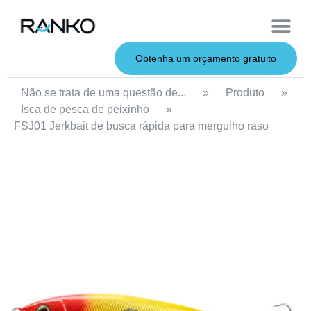
Iscas macias
Vara de pesca
Iscas duras
Iscas de metal
Serviço OEM
Sobre nós
Obtenha um orçamento gratuito
Não se trata de uma questão de...
»
Produto
»
Isca de pesca de peixinho
»
FSJ01 Jerkbait de busca rápida para mergulho raso