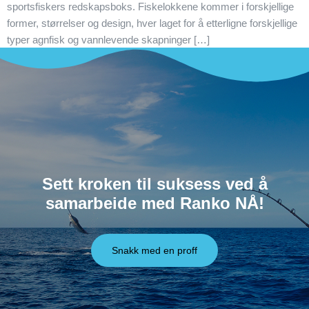
sportsfiskers redskapsboks. Fiskelokkene kommer i forskjellige
former, størrelser og design, hver laget for å etterligne forskjellige
typer agnfisk og vannlevende skapninger […]
Sett kroken til suksess ved å
samarbeide med Ranko NÅ!
Snakk med en proff