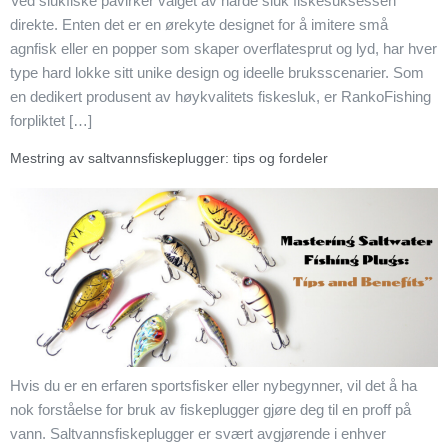
Ved slukfiske påvirker valget av harde sluk fiskesuksessen
direkte. Enten det er en ørekyte designet for å imitere små
agnfisk eller en popper som skaper overflatesprut og lyd, har hver
type hard lokke sitt unike design og ideelle bruksscenarier. Som
en dedikert produsent av høykvalitets fiskesluk, er RankoFishing
forpliktet […]
Mestring av saltvannsfiskeplugger: tips og fordeler
Hvis du er en erfaren sportsfisker eller nybegynner, vil det å ha
nok forståelse for bruk av fiskeplugger gjøre deg til en proff på
vann. Saltvannsfiskeplugger er svært avgjørende i enhver