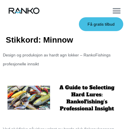
OEM Service
Få gratis tilbud
Stikkord:
Minnow
Design og produksjon av hardt agn lokker – RankoFishings
profesjonelle innsikt