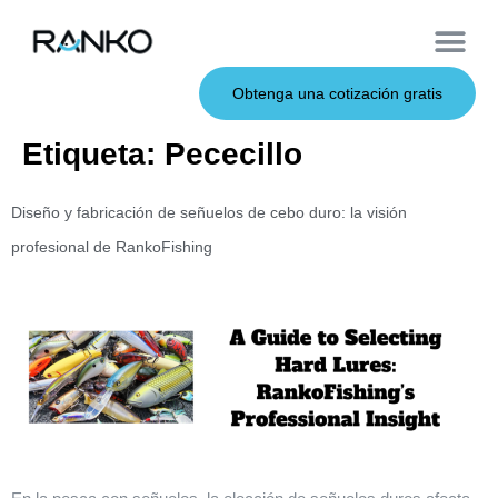
Cebos de metal
Sobre nosotros
Cebos blandos
Caña de pescar
Cebos duros
Servicio OEM
Obtenga una cotización gratis
Etiqueta:
Pececillo
Diseño y fabricación de señuelos de cebo duro: la visión
profesional de RankoFishing