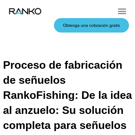
Cebos de metal
Sobre nosotros
Cebos blandos
Caña de pescar
Cebos duros
Servicio OEM
Obtenga una cotización gratis
Proceso de fabricación
de señuelos
RankoFishing: De la idea
al anzuelo: Su solución
completa para señuelos