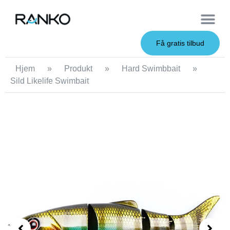
OEM Service
Få gratis tilbud
Hjem
»
Produkt
»
Hard Swimbbait
»
Sild Likelife Swimbait