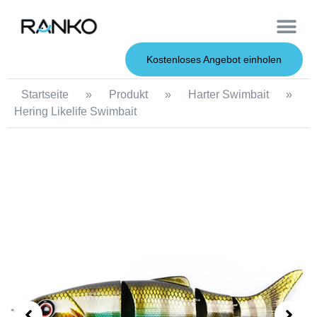
OEM-Dienst
Weiche Köder
Harte Köder
Kostenloses Angebot einholen
Startseite
»
Produkt
»
Harter Swimbait
»
Hering Likelife Swimbait