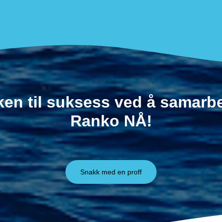
ken til suksess ved å samar
Ranko NÅ!
Snakk med en proff