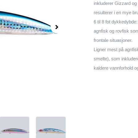
inkluderer Gizzard og
resulterer i en mye br
6 til 8 fot dykkedybde
agnfisk og rovfisk so
frontale situasjoner.
Ligner mest på agnfisk 
smelte), som inkludere
kaldere vannforhold og 