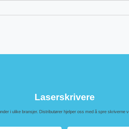
Laserskrivere
kunder i ulike bransjer. Distributører hjelper oss med å spre skriverne 