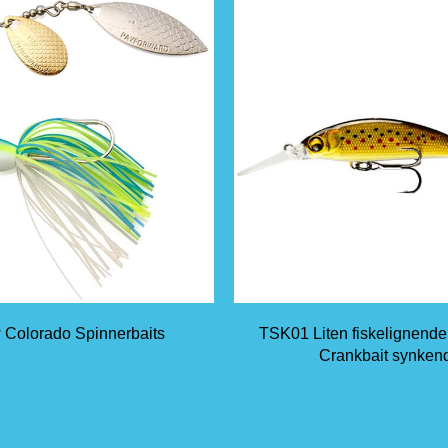
 Colorado Spinnerbaits
TSK01 Liten fiskelignend
Crankbait synken