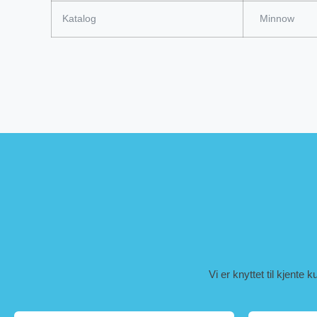
Katalog
Minnow
Vi er knyttet til kjente 