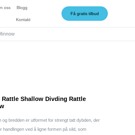
m oss
Blogg
Få gratis tilbud
Kontakt
 Minnow
 Rattle Shallow Divding Rattle
ow
og bredden er utformet for strengt tatt dybden, der
r handlingen ved å ligne formen på sild, som