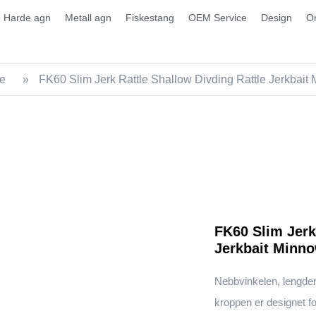
Harde agn
Metall agn
Fiskestang
OEM Service
Design
O
re
»
FK60 Slim Jerk Rattle Shallow Divding Rattle Jerkbait
FK60 Slim Jerk
Jerkbait Minn
Nebbvinkelen, lengden 
kroppen er designet fo