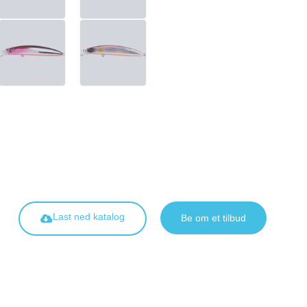
Last ned katalog
Be om et tilbud