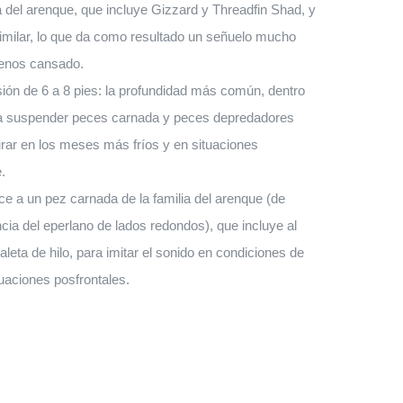
 del arenque, que incluye Gizzard y Threadfin Shad, y
imilar, lo que da como resultado un señuelo mucho
menos cansado.
ión de 6 a 8 pies: la profundidad más común, dentro
ra suspender peces carnada y peces depredadores
rar en los meses más fríos y en situaciones
.
 a un pez carnada de la familia del arenque (de
ncia del eperlano de lados redondos), que incluye al
aleta de hilo, para imitar el sonido en condiciones de
uaciones posfrontales.