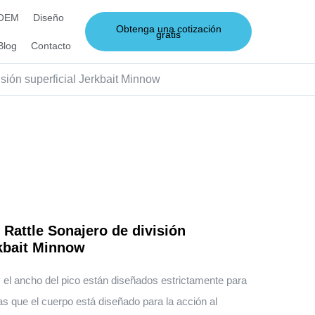
 OEM
Diseño
Obtenga una cotización
gratis
Blog
Contacto
sión superficial Jerkbait Minnow
 Rattle Sonajero de división
rkbait Minnow
 y el ancho del pico están diseñados estrictamente para
as que el cuerpo está diseñado para la acción al