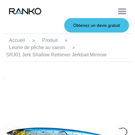
À propos de nous
Leurres souples
Canne à pêche
Leurres en métal
Service OEM
Leurres durs
Obtenez un devis gratuit
Accueil
»
Produit
»
Leurre de pêche au vairon
»
SRJ01 Jerk Shallow Retriever Jerkbait Minnow