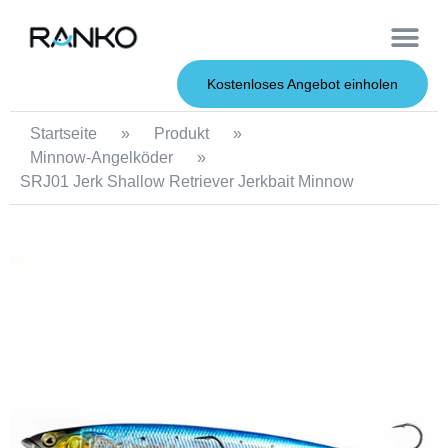
OEM-Dienst
Weiche Köder
Harte Köder
Kostenloses Angebot einholen
Startseite
»
Produkt
»
Minnow-Angelköder
»
SRJ01 Jerk Shallow Retriever Jerkbait Minnow