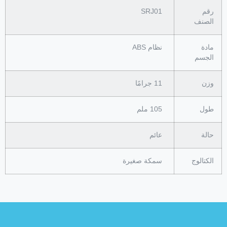
رقم
SRJ01
الصنف
مادة
نظام ABS
الجسم
وزن
11 جرامًا
طول
105 ملم
حالة
عائم
الكتالوج
سمكة صغيرة