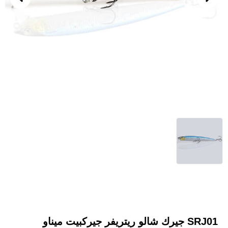
SRJ01 جيرك شالو ريتريفر جيركبيت ميناو