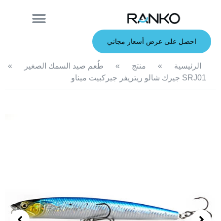
معلومات عنا
قصبة الصيد
الطعوم الصلبة
الطعوم الناعمة
خدمة صانعي القطع الأصلية
الطعوم المعدنية
احصل على عرض أسعار مجاني
الرئيسية
»
منتج
»
طُعم صيد السمك الصغير
»
SRJ01 جيرك شالو ريتريفر جيركبيت ميناو