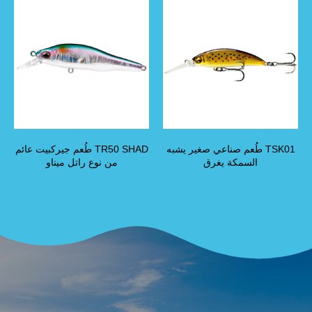
TSK01 طُعم صناعي صغير يشبه
TR50 SHAD طُعم جيركبيت عائم
السمكة يغرق
من نوع راتل ميناو