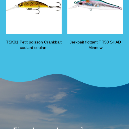
TSK01 Petit poisson Crankbait
Jerkbait flottant TR50 SHAD
coulant coulant
Minnow