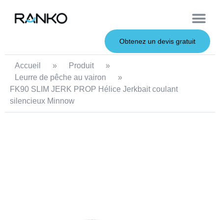
À propos de nous
Leurres souples
Canne à pêche
Leurres en métal
Service OEM
Leurres durs
Obtenez un devis gratuit
Accueil
»
Produit
»
Leurre de pêche au vairon
»
FK90 SLIM JERK PROP Hélice Jerkbait coulant
silencieux Minnow