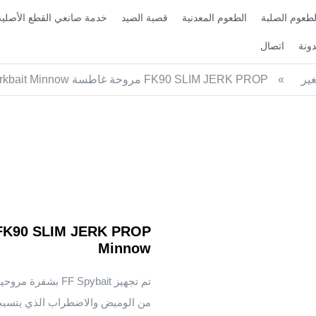
لطعوم الصلبة
الطعوم المعدنية
قصبة الصيد
خدمة صانعي القطع الأصلية
ونة
اتصال
ير
»
FK90 SLIM JERK PROP مروحة غاطسة Slient Jerkbait Minnow
Minnow
تم تجهيز F Spybait
من الوميض والاضطراب الذي يتسبب