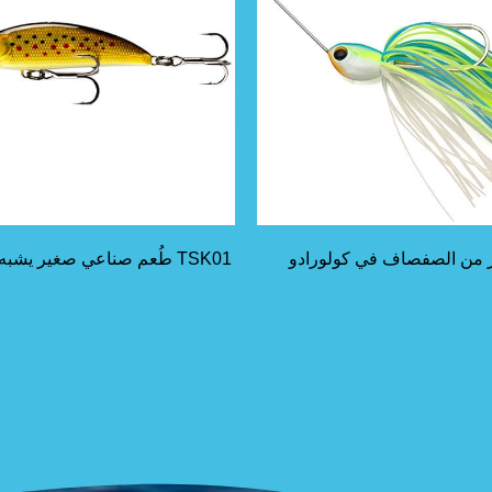
ر من الصفصاف في كولورادو
TSK01 طُعم صناعي صغير يشبه السمكة يغرق