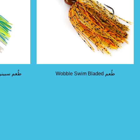
طُعم Wobble Swim Bladed
طُعم سبين