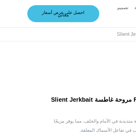
تصميم
احصل على عرض أسعار
مجاني
FK90 SLIM JERK PROP مروحة غاطسة Slient Jerkbait
F بشفرة مروحية متذبذبة في الأمام والخلف، مما يوفر مزيجًا
 في تفاعل الأسماك المعلقة.