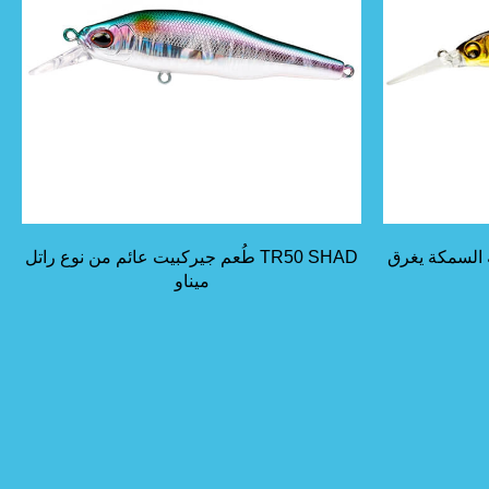
TR50 SHAD طُعم جيركبيت عائم من نوع راتل
ميناو