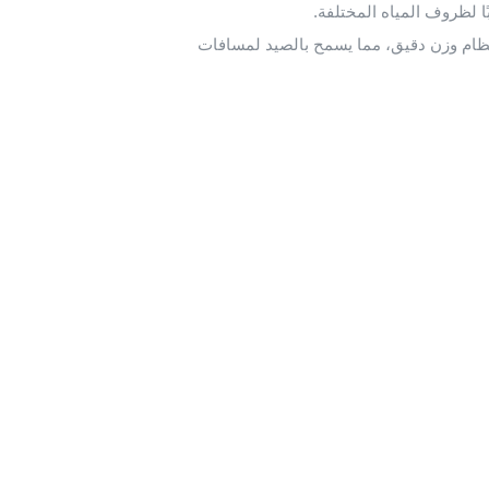
ا لظروف المياه المختلفة.
لداخل، تم تجهيز FF Spybait بنظام وزن دقيق، مما يسمح بالصيد لمسافات