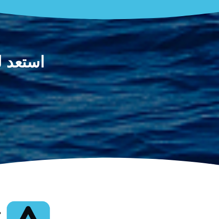
استعد للن
م