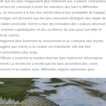
élé que les bars réagissaient plus fortement aux couleurs contrastées
recherche consistait à tester les réactions des bars à différentes
n mesurant à la fois leur intérêt initial et leur probabilité de frappait.
ichigan ont démontré que les bars pouvaient distinguer des objets de
faible luminosité, même si leur discrimination des couleurs devenait
-marines sophistiquées et des systèmes de suivi pour surveiller le
muli colorés.
 réagissent plus fortement au mouvement et au contraste des leurres
ggère que même si la couleur est importante, elle doit être
 présentation plus large.
'Illinois a examiné la manière dont les bars traitent les informations
nnement. La recherche a révélé que les bars possèdent des zones
vement et la couleur, avec différentes régions optimisées pour