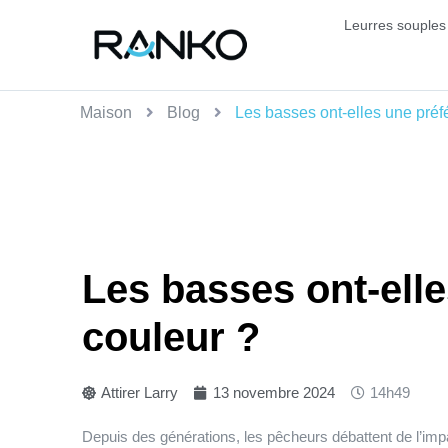
Leurres souples
Maison
Blog
Les basses ont-elles une préf
Les basses ont-ell
couleur ?
Attirer Larry
13 novembre 2024
14h49
Depuis des générations, les pêcheurs débattent de l’impa