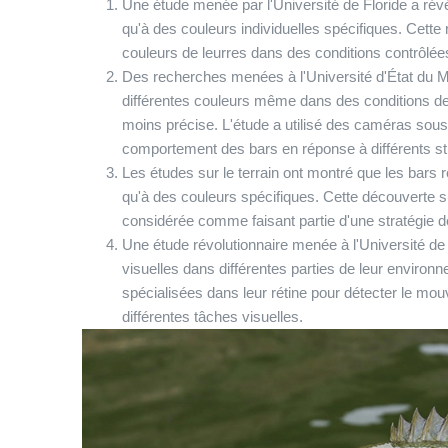
Une étude menée par l'Université de Floride a rév
qu'à des couleurs individuelles spécifiques. Cette 
couleurs de leurres dans des conditions contrôlées, e
Des recherches menées à l'Université d'État du M
différentes couleurs même dans des conditions de 
moins précise. L'étude a utilisé des caméras sous
comportement des bars en réponse à différents sti
Les études sur le terrain ont montré que les bars
qu'à des couleurs spécifiques. Cette découverte su
considérée comme faisant partie d'une stratégie de
Une étude révolutionnaire menée à l'Université de l
visuelles dans différentes parties de leur enviro
spécialisées dans leur rétine pour détecter le mou
différentes tâches visuelles.