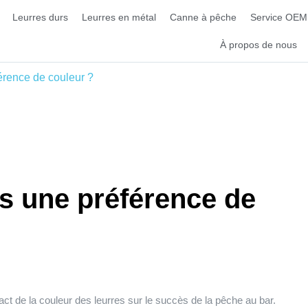
Leurres durs
Leurres en métal
Canne à pêche
Service OEM
À propos de nous
érence de couleur ?
es une préférence de
ct de la couleur des leurres sur le succès de la pêche au bar.