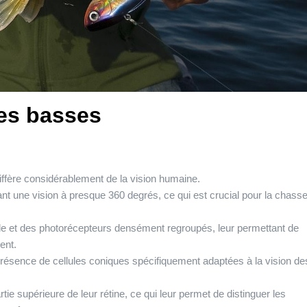
es basses
ffère considérablement de la vision humaine.
ant une vision à presque 360 degrés, ce qui est crucial pour la chass
ille et des photorécepteurs densément regroupés, leur permettant de
ent.
 présence de cellules coniques spécifiquement adaptées à la vision de
ie supérieure de leur rétine, ce qui leur permet de distinguer les