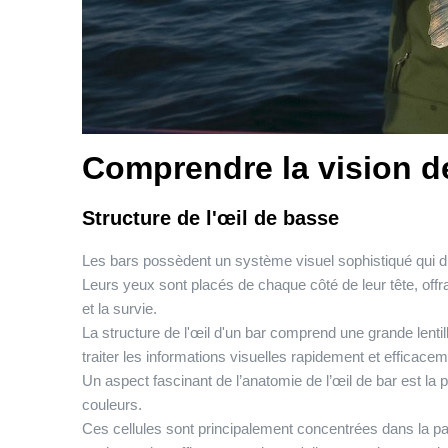
Comprendre la vision d
Structure de l'œil de basse
Les bars possèdent un système visuel sophistiqué qui di
Leurs yeux sont placés de chaque côté de leur tête, offr
et la survie.
La structure de l'œil d'un bar comprend une grande lent
traiter les informations visuelles rapidement et efficacem
Un aspect fascinant de l’anatomie de l’œil de bar est la
couleurs.
Ces cellules sont principalement concentrées dans la part