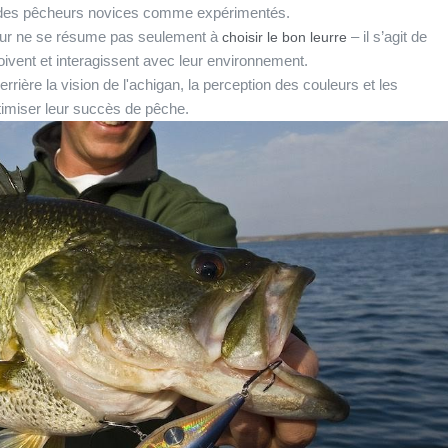
rêt des pêcheurs novices comme expérimentés.
eur ne se résume pas seulement à
– il s’agit de
choisir le bon leurre
ent et interagissent avec leur environnement.
rière la vision de l'achigan, la perception des couleurs et les
timiser leur succès de pêche.