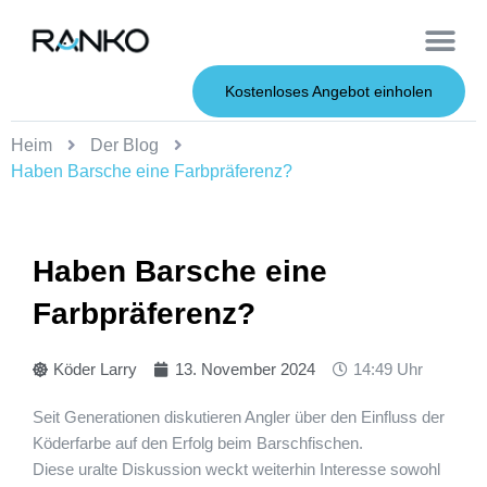
OEM-Dienst
Weiche Köder
Harte Köder
Kostenloses Angebot einholen
Heim
Der Blog
Haben Barsche eine Farbpräferenz?
Haben Barsche eine
Farbpräferenz?
Köder Larry
13. November 2024
14:49 Uhr
Seit Generationen diskutieren Angler über den Einfluss der
Köderfarbe auf den Erfolg beim Barschfischen.
Diese uralte Diskussion weckt weiterhin Interesse sowohl