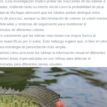
os. Esta investigación implicó probar las reacciones de las lubinas a
das, midiendo tanto su interés inicial como la probabilidad de picar.
atal de Michigan demostró que los róbalos podían distinguir entre
nes de poca luz, aunque su discriminación de colores se volvió meno
fisticadas y sistemas de seguimiento para monitorear el
ímulos de diferentes colores.
consistente que las lubinas reaccionan con mayor fuerza al
s específicos por sí solos. Este hallazgo sugiere que, si bien el color
na estrategia de presentación más amplia.
xaminó cómo procesan los lubinas la información visual en diferentes
tienen áreas especializadas en sus retinas para detectar el
imizadas para diferentes tareas visuales.