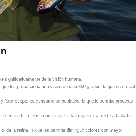
on
re significativamente de la visión humana.
que les proporciona una visión de casi 360 grados, lo que es crucial
e y fotorreceptores densamente poblados, lo que le permite procesar l
a presencia de células cónicas que están específicamente adaptadas
r de la retina, lo que les permite distinguir colores con mayor