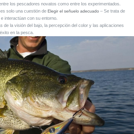
o entre los pescadores novatos como entre los experimentados.
 es solo una cuestión de
– Se trata de
Elegir el señuelo adecuado
e interactúan con su entorno.
s de la visión del bajo, la percepción del color y las aplicaciones
xito en la pesca.