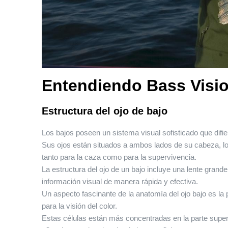
Entendiendo Bass Visi
Estructura del ojo de bajo
Los bajos poseen un sistema visual sofisticado que difie
Sus ojos están situados a ambos lados de su cabeza, lo 
tanto para la caza como para la supervivencia.
La estructura del ojo de un bajo incluye una lente grand
información visual de manera rápida y efectiva.
Un aspecto fascinante de la anatomía del ojo bajo es l
para la visión del color.
Estas células están más concentradas en la parte superio