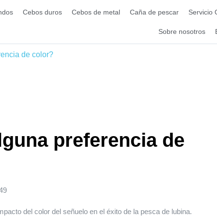
ndos
Cebos duros
Cebos de metal
Caña de pescar
Servicio
Sobre nosotros
encia de color?
lguna preferencia de
49
acto del color del señuelo en el éxito de la pesca de lubina.