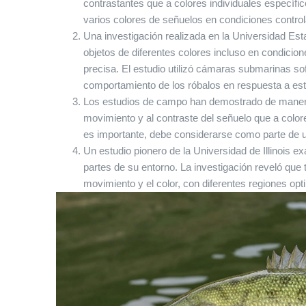
contrastantes que a colores individuales específic
varios colores de señuelos en condiciones controla
Una investigación realizada en la Universidad Est
objetos de diferentes colores incluso en condicio
precisa. El estudio utilizó cámaras submarinas so
comportamiento de los róbalos en respuesta a est
Los estudios de campo han demostrado de manera 
movimiento y al contraste del señuelo que a colore
es importante, debe considerarse como parte de u
Un estudio pionero de la Universidad de Illinois e
partes de su entorno. La investigación reveló que 
movimiento y el color, con diferentes regiones opt