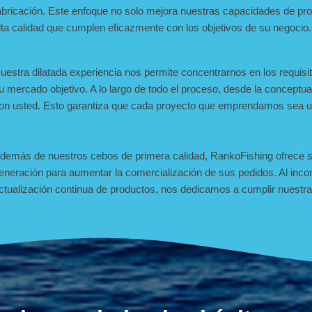
abricación. Este enfoque no solo mejora nuestras capacidades de pr
lta calidad que cumplen eficazmente con los objetivos de su negocio.
uestra dilatada experiencia nos permite concentrarnos en los requis
u mercado objetivo. A lo largo de todo el proceso, desde la conceptu
on usted. Esto garantiza que cada proyecto que emprendamos sea u
demás de nuestros cebos de primera calidad, RankoFishing ofrece se
eneración para aumentar la comercialización de sus pedidos. Al inc
ctualización continua de productos, nos dedicamos a cumplir nuestra 