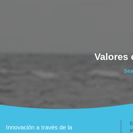
Valores 
Sea
E
Innovación a través de la
I