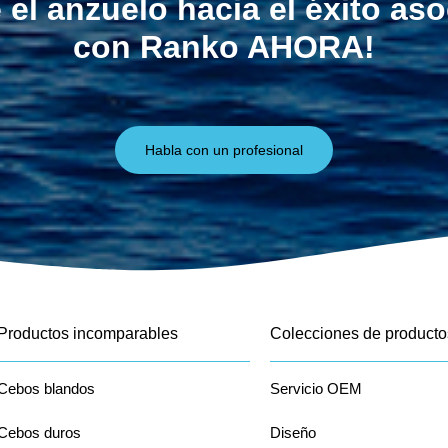
 el anzuelo hacia el éxito as
con Ranko AHORA!
Habla con un profesional
Productos incomparables
Colecciones de producto
Cebos blandos
Servicio OEM
Cebos duros
Diseño