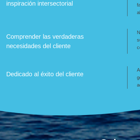
inspiración intersectorial
f
a
N
Comprender las verdaderas
s
necesidades del cliente
c
A
Dedicado al éxito del cliente
g
a