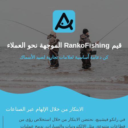
قيم RankoFishing الموجهة نحو العملاء
كن دعامة أساسية لعلامات تجارية لصيد الأسماك
الابتكار من خلال الإلهام عبر الصناعات
في رانكو فيشينغ، نحتضن الابتكار من خلال استخلاص رؤى من
قطاعات متنوعة، مثل الإلكترونيات والسيارات. ندمج عمليات