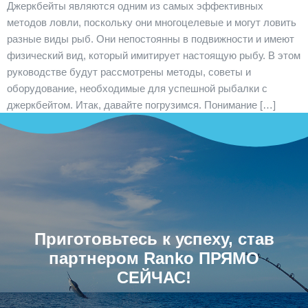
Джеркбейты являются одним из самых эффективных
методов ловли, поскольку они многоцелевые и могут ловить
разные виды рыб. Они непостоянны в подвижности и имеют
физический вид, который имитирует настоящую рыбу. В этом
руководстве будут рассмотрены методы, советы и
оборудование, необходимые для успешной рыбалки с
джеркбейтом. Итак, давайте погрузимся. Понимание […]
Приготовьтесь к успеху, став
партнером Ranko ПРЯМО
СЕЙЧАС!