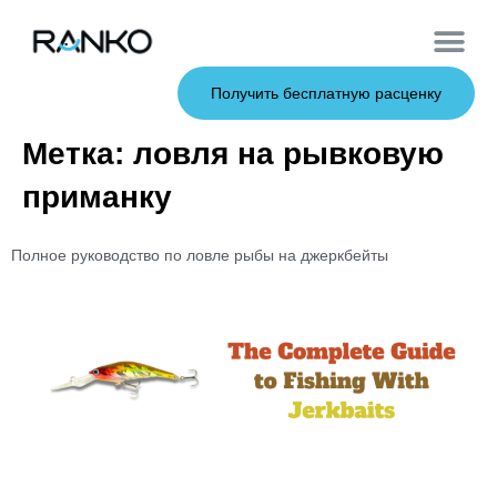
Мягкие при
Жесткие пр
Металлические 
Рыболовна
Получить бесплатную расценку
Метка:
ловля на рывковую
приманку
Полное руководство по ловле рыбы на джеркбейты