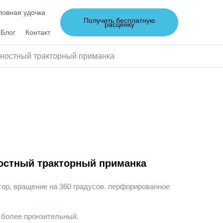
овная удочка
Получить бесплатную
расценку
Блог
Контакт
ностный тракторный приманка
остный тракторный приманка
ор, вращение на 360 градусов. перфорированное
 более пронзительный.