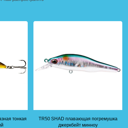
зная тонкая
TR50 SHAD плавающая погремушка
ий
джеркбейт минноу