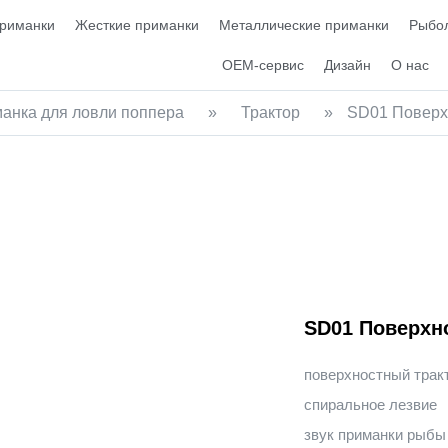
приманки
Жесткие приманки
Металлические приманки
Рыбол
OEM-сервис
Дизайн
О нас
анка для ловли поппера
»
Трактор
»
SD01 Поверх
SD01 Поверхн
поверхностный тракт
спиральное лезвие
звук приманки рыбы