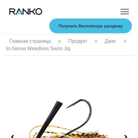
Мягкие при
Жесткие пр
Металлические 
Рыболовна
Получить бесплатную расценку
Главная страница
»
Продукт
»
Джиг
»
In-Sense Weedless Swim Jig