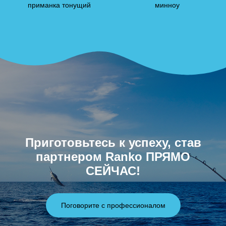
приманка тонущий
минноу
Приготовьтесь к успеху, став
партнером Ranko ПРЯМО
СЕЙЧАС!
Поговорите с профессионалом