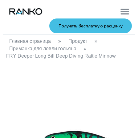
Мягкие при
Жесткие пр
Металлические 
Рыболовна
Получить бесплатную расценку
Главная страница
»
Продукт
»
Приманка для ловли гольяна
»
FRY Deeper Long Bill Deep Diving Rattle Minnow