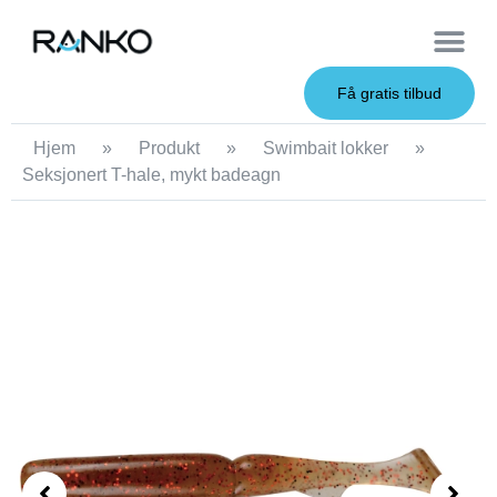
OEM Service
Få gratis tilbud
Hjem
»
Produkt
»
Swimbait lokker
»
Seksjonert T-hale, mykt badeagn