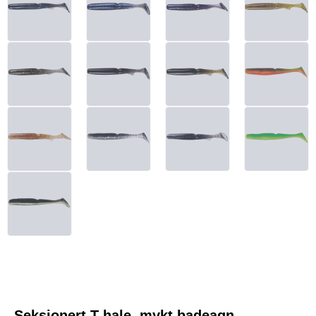
Seksjonert T-hale, mykt badeagn