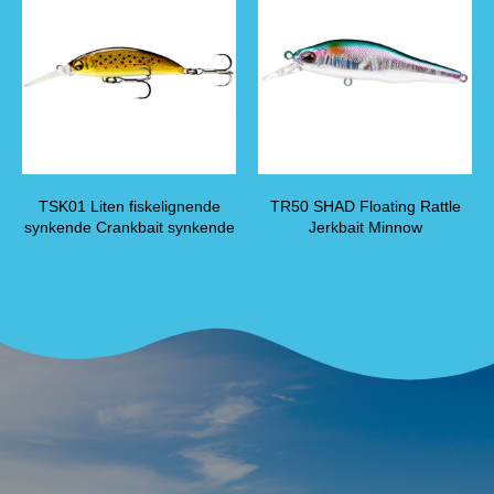
TSK01 Liten fiskelignende
TR50 SHAD Floating Rattle
synkende Crankbait synkende
Jerkbait Minnow