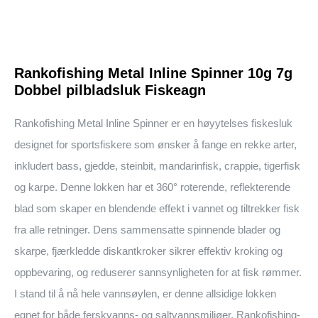
Rankofishing Metal Inline Spinner 10g 7g
Dobbel pilbladsluk Fiskeagn
Rankofishing Metal Inline Spinner er en høyytelses fiskesluk
designet for sportsfiskere som ønsker å fange en rekke arter,
inkludert bass, gjedde, steinbit, mandarinfisk, crappie, tigerfisk
og karpe. Denne lokken har et 360° roterende, reflekterende
blad som skaper en blendende effekt i vannet og tiltrekker fisk
fra alle retninger. Dens sammensatte spinnende blader og
skarpe, fjærkledde diskantkroker sikrer effektiv kroking og
oppbevaring, og reduserer sannsynligheten for at fisk rømmer.
I stand til å nå hele vannsøylen, er denne allsidige lokken
egnet for både ferskvanns- og saltvannsmiljøer. Rankofishing-