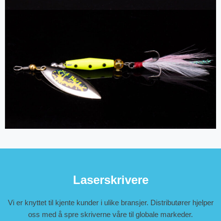
Laserskrivere
Vi er knyttet til kjente kunder i ulike bransjer. Distributører hjelper
oss med å spre skriverne våre til globale markeder.