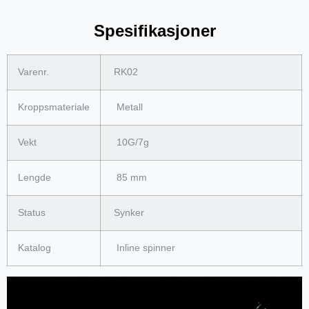
Spesifikasjoner
Varenr.
RK02
Kroppsmateriale
Metall
Vekt
10G/7g
Lengde
85 mm
Status
Synker
Katalog
Inline spinner