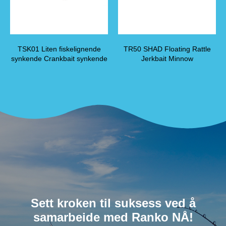
TSK01 Liten fiskelignende
TR50 SHAD Floating Rattle
synkende Crankbait synkende
Jerkbait Minnow
Sett kroken til suksess ved å
samarbeide med Ranko NÅ!