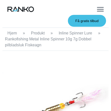
OEM Service
Få gratis tilbud
Hjem
»
Produkt
»
Inline Spinner Lure
»
Rankofishing Metal Inline Spinner 10g 7g Dobbel
pilbladsluk Fiskeagn