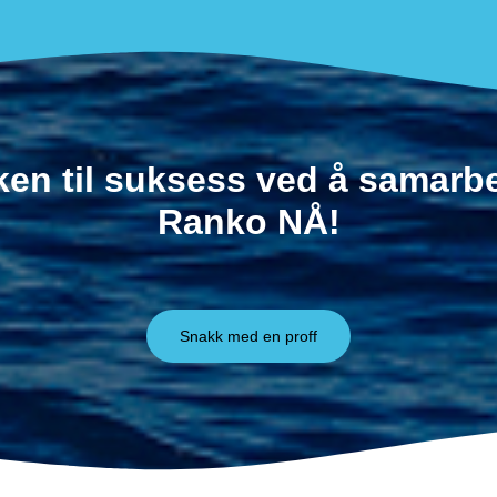
ken til suksess ved å samar
Ranko NÅ!
Snakk med en proff