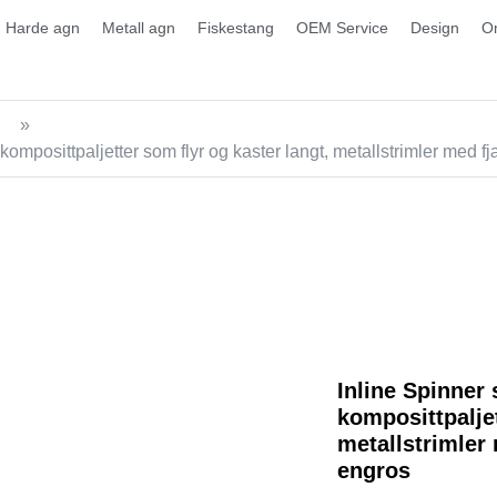
Harde agn
Metall agn
Fiskestang
OEM Service
Design
O
»
 komposittpaljetter som flyr og kaster langt, metallstrimler med 
Inline Spinner 
komposittpaljet
metallstrimler
engros