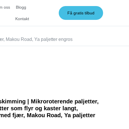
m oss
Blogg
Få gratis tilbud
Kontakt
fjær, Makou Road, Ya paljetter engros
skimming | Mikroroterende paljetter,
ter som flyr og kaster langt,
 med fjær, Makou Road, Ya paljetter