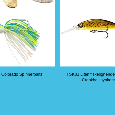
 Colorado Spinnerbaits
TSK01 Liten fiskelignend
Crankbait synken