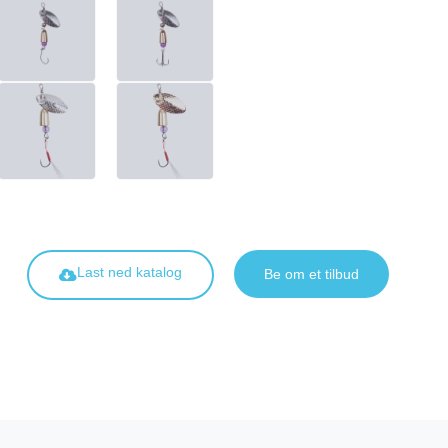
Last ned katalog
Be om et tilbud