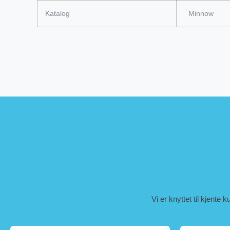
Katalog
Minnow
Vi er knyttet til kjente 