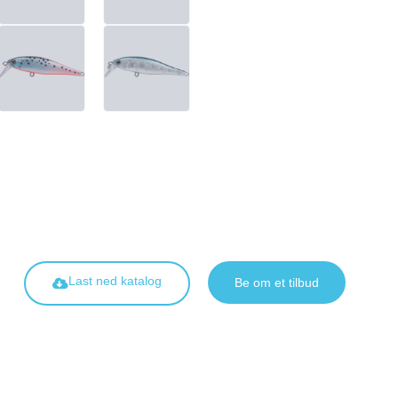
Last ned katalog
Be om et tilbud