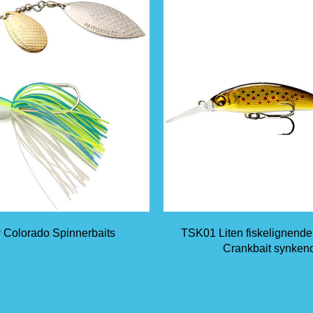
 Colorado Spinnerbaits
TSK01 Liten fiskelignend
Crankbait synken