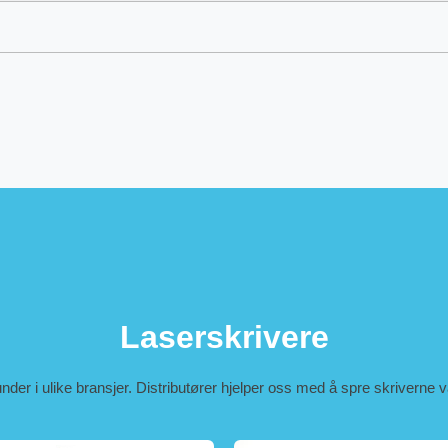
Laserskrivere
kunder i ulike bransjer. Distributører hjelper oss med å spre skriverne 