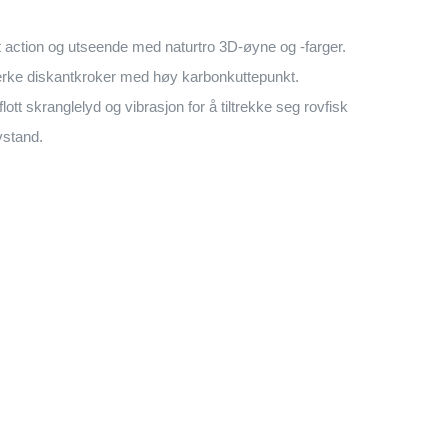
t action og utseende med naturtro 3D-øyne og -farger.
erke diskantkroker med høy karbonkuttepunkt.
flott skranglelyd og vibrasjon for å tiltrekke seg rovfisk
vstand.