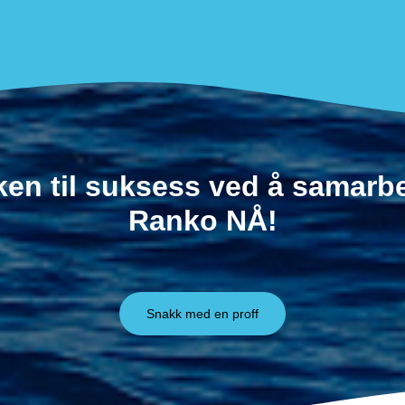
ken til suksess ved å samar
Ranko NÅ!
Snakk med en proff