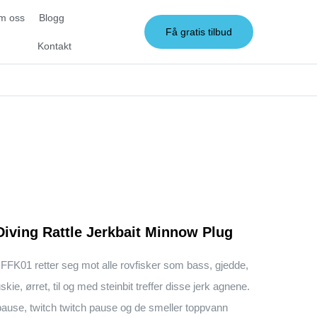
m oss
Blogg
Få gratis tilbud
Kontakt
iving Rattle Jerkbait Minnow Plug
 FFK01 retter seg mot alle rovfisker som bass, gjedde,
kie, ørret, til og med steinbit treffer disse jerk agnene.
 pause, twitch twitch pause og de smeller toppvann