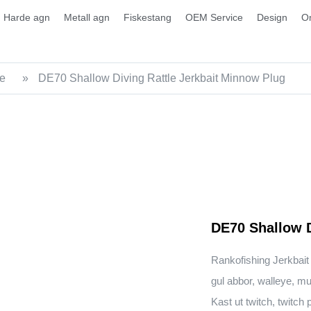
Harde agn
Metall agn
Fiskestang
OEM Service
Design
O
re
»
DE70 Shallow Diving Rattle Jerkbait Minnow Plug
DE70 Shallow D
Rankofishing Jerkbait
gul abbor, walleye, mus
Kast ut twitch, twitch