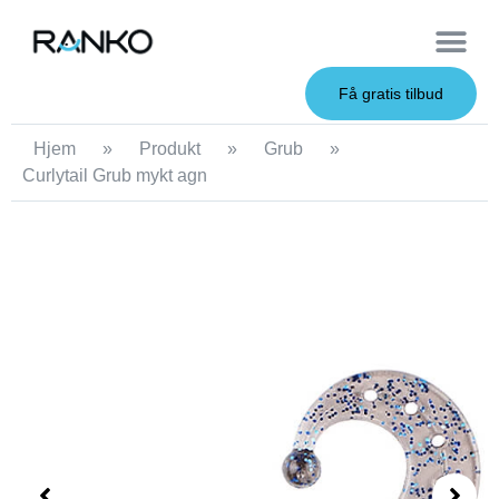
OEM Service
Få gratis tilbud
Hjem
»
Produkt
»
Grub
»
Curlytail Grub mykt agn