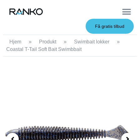
OEM Service
Få gratis tilbud
Hjem
»
Produkt
»
Swimbait lokker
»
Coastal T-Tail Soft Bait Swimbbait