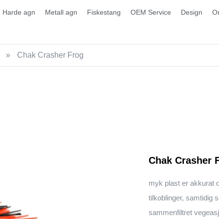
Harde agn
Metall agn
Fiskestang
OEM Service
Design
O
»
Chak Crasher Frog
Chak Crasher 
myk plast er akkurat d
tilkoblinger, samtidig 
sammenfiltret vegeasj