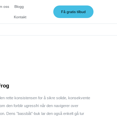
m oss
Blogg
Få gratis tilbud
Kontakt
Frog
en rette konsistensen for å sikre solide, konsekvente
som den forblir ugressfri når den navigerer over
on. Dens "bassbåt"-buk lar den også enkelt gå tur