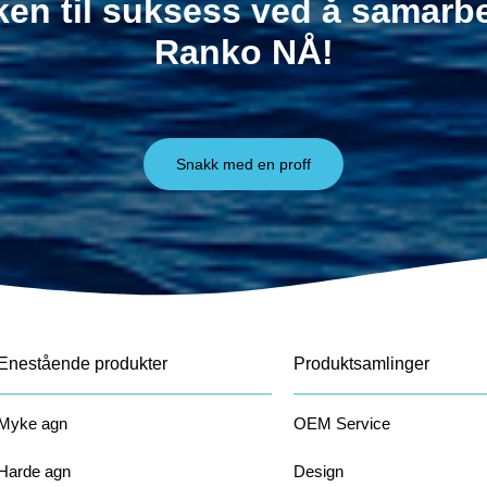
ken til suksess ved å samar
Ranko NÅ!
Snakk med en proff
Enestående produkter
Produktsamlinger
Myke agn
OEM Service
Harde agn
Design