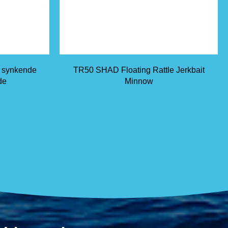
e synkende
TR50 SHAD Floating Rattle Jerkbait
de
Minnow