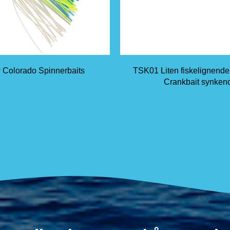
 Colorado Spinnerbaits
TSK01 Liten fiskelignend
Crankbait synken