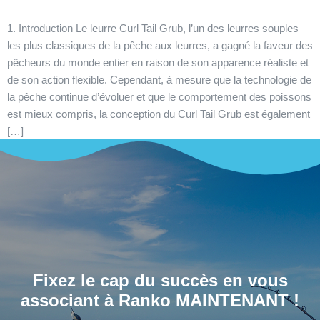
1. Introduction Le leurre Curl Tail Grub, l’un des leurres souples
les plus classiques de la pêche aux leurres, a gagné la faveur des
pêcheurs du monde entier en raison de son apparence réaliste et
de son action flexible. Cependant, à mesure que la technologie de
la pêche continue d’évoluer et que le comportement des poissons
est mieux compris, la conception du Curl Tail Grub est également
[…]
Fixez le cap du succès en vous
associant à Ranko MAINTENANT !