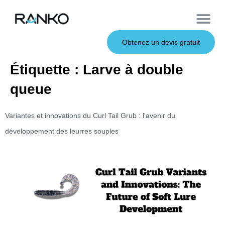
À propos de nous
Leurres souples
Canne à pêche
Leurres en métal
Service OEM
Leurres durs
Obtenez un devis gratuit
Étiquette :
Larve à double
queue
Variantes et innovations du Curl Tail Grub : l'avenir du
développement des leurres souples