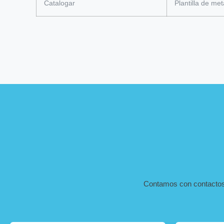
Catalogar
Plantilla de met
Contamos con contactos d