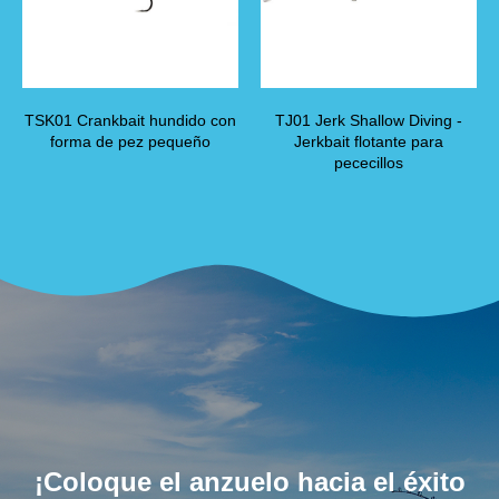
TSK01 Crankbait hundido con
TJ01 Jerk Shallow Diving -
forma de pez pequeño
Jerkbait flotante para
pececillos
¡Coloque el anzuelo hacia el éxito