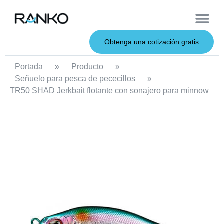
Cebos de metal
Sobre nosotros
Cebos blandos
Caña de pescar
Cebos duros
Servicio OEM
Obtenga una cotización gratis
Portada
»
Producto
»
Señuelo para pesca de pececillos
»
TR50 SHAD Jerkbait flotante con sonajero para minnow