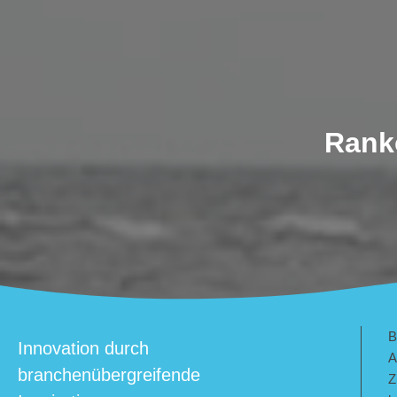
Rank
B
Innovation durch
A
branchenübergreifende
Z