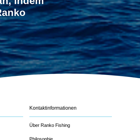
 an, indem
 Ranko
Kontaktinformationen
Über Ranko Fishing
Philosophie