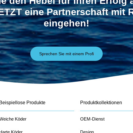
e den Hebel für Ihren Erfolg
ETZT eine Partnerschaft mit
eingehen!
Sprechen Sie mit einem Profi
Beispiellose Produkte
Produktkollektionen
Weiche Köder
OEM-Dienst
Harte Köder
Design