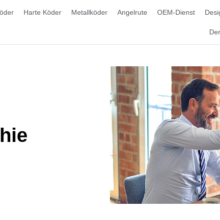
öder
Harte Köder
Metallköder
Angelrute
OEM-Dienst
Desi
Der
hie