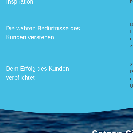
Inspiration
h
D
Die wahren Bedürfnisse des
I
Kunden verstehen
m
z
Z
Dem Erfolg des Kunden
P
verpflichtet
u
U