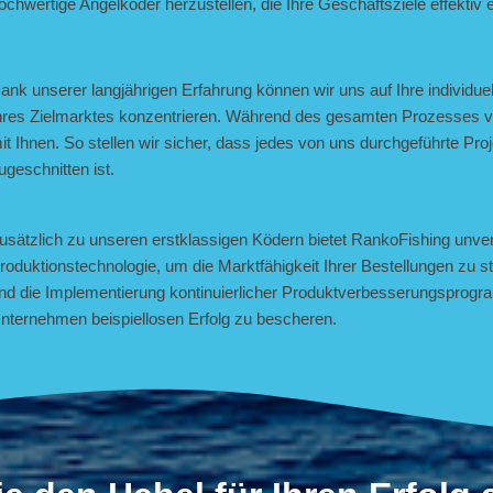
ochwertige Angelköder herzustellen, die Ihre Geschäftsziele effektiv e
ank unserer langjährigen Erfahrung können wir uns auf Ihre individu
hres Zielmarktes konzentrieren. Während des gesamten Prozesses v
it Ihnen. So stellen wir sicher, dass jedes von uns durchgeführte Proj
ugeschnitten ist.
usätzlich zu unseren erstklassigen Ködern bietet RankoFishing unve
roduktionstechnologie, um die Marktfähigkeit Ihrer Bestellungen zu 
nd die Implementierung kontinuierlicher Produktverbesserungsprogra
nternehmen beispiellosen Erfolg zu bescheren.