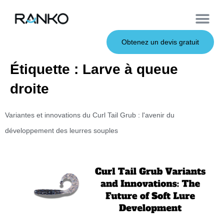
À propos de nous
Leurres souples
Canne à pêche
Leurres en métal
Service OEM
Leurres durs
Obtenez un devis gratuit
Étiquette :
Larve à queue
droite
Variantes et innovations du Curl Tail Grub : l'avenir du
développement des leurres souples