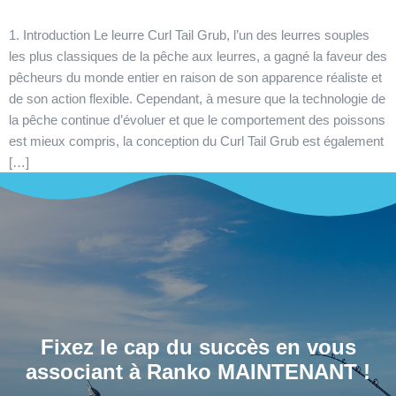
1. Introduction Le leurre Curl Tail Grub, l’un des leurres souples
les plus classiques de la pêche aux leurres, a gagné la faveur des
pêcheurs du monde entier en raison de son apparence réaliste et
de son action flexible. Cependant, à mesure que la technologie de
la pêche continue d’évoluer et que le comportement des poissons
est mieux compris, la conception du Curl Tail Grub est également
[…]
Fixez le cap du succès en vous
associant à Ranko MAINTENANT !