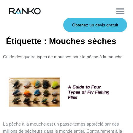
À propos de nous
Leurres souples
Canne à pêche
Leurres en métal
Service OEM
Leurres durs
Obtenez un devis gratuit
Étiquette :
Mouches sèches
Guide des quatre types de mouches pour la pêche à la mouche
La pêche à la mouche est un passe-temps apprécié par des
millions de pêcheurs dans le monde entier. Contrairement à la