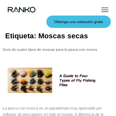
Cebos de metal
Sobre nosotros
Cebos blandos
Caña de pescar
Cebos duros
Servicio OEM
Obtenga una cotización gratis
Etiqueta:
Moscas secas
Guía de cuatro tipos de moscas para la pesca con mosca
La pesca con mosca es un pasatiempo muy apreciado por
millones de pescadores en todo el mundo. A diferencia de la