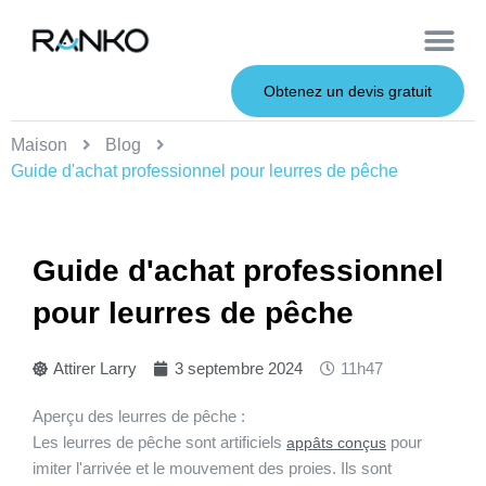
À propos de nous
Leurres souples
Canne à pêche
Leurres en métal
Service OEM
Leurres durs
Obtenez un devis gratuit
Maison
Blog
Guide d'achat professionnel pour leurres de pêche
Guide d'achat professionnel
pour leurres de pêche
Attirer Larry
3 septembre 2024
11h47
Aperçu des leurres de pêche :
Les leurres de pêche sont artificiels
pour
appâts conçus
imiter l'arrivée et le mouvement des proies. Ils sont