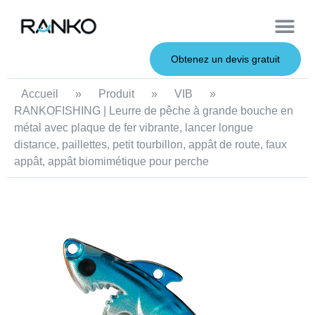
À propos de nous
Leurres souples
Canne à pêche
Leurres en métal
Service OEM
Leurres durs
Obtenez un devis gratuit
Accueil
»
Produit
»
VIB
»
RANKOFISHING | Leurre de pêche à grande bouche en
métal avec plaque de fer vibrante, lancer longue
distance, paillettes, petit tourbillon, appât de route, faux
appât, appât biomimétique pour perche