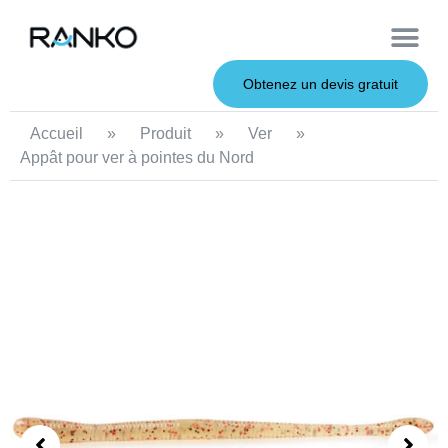
À propos de nous
Leurres souples
Canne à pêche
Leurres en métal
Service OEM
Leurres durs
Obtenez un devis gratuit
Accueil
»
Produit
»
Ver
»
Appât pour ver à pointes du Nord