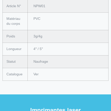
Article N°
NPW01
Matériau
PVC
du corps
Poids
3g/4g
Longueur
4″ / 5″
Statut
Naufrage
Catalogue
Ver
Imprimantes laser