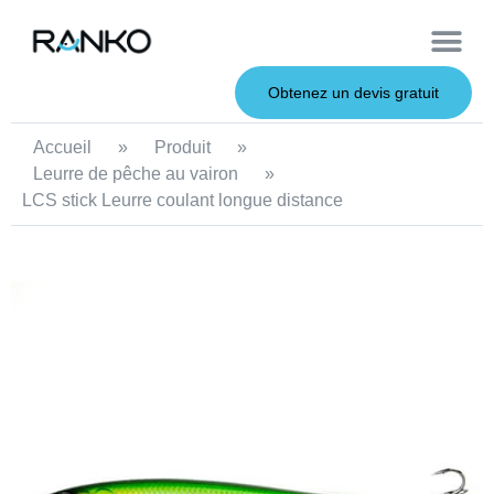
À propos de nous
Leurres souples
Canne à pêche
Leurres en métal
Service OEM
Leurres durs
Obtenez un devis gratuit
Accueil
»
Produit
»
Leurre de pêche au vairon
»
LCS stick Leurre coulant longue distance