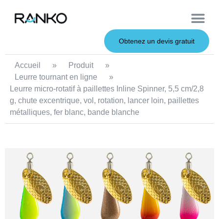
À propos de nous
Leurres souples
Canne à pêche
Leurres en métal
Service OEM
Leurres durs
Obtenez un devis gratuit
Accueil
»
Produit
»
Leurre tournant en ligne
»
Leurre micro-rotatif à paillettes Inline Spinner, 5,5 cm/2,8
g, chute excentrique, vol, rotation, lancer loin, paillettes
métalliques, fer blanc, bande blanche