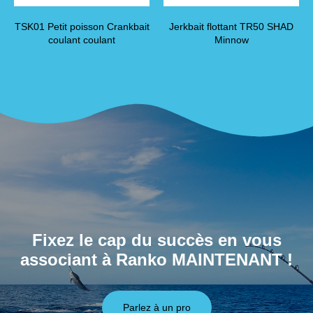
TSK01 Petit poisson Crankbait
Jerkbait flottant TR50 SHAD
coulant coulant
Minnow
Fixez le cap du succès en vous
associant à Ranko MAINTENANT !
Parlez à un pro