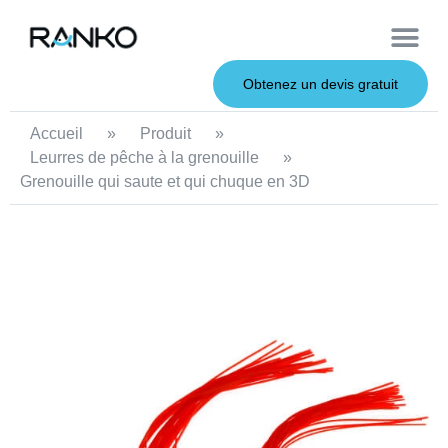
À propos de nous
Leurres souples
Canne à pêche
Leurres en métal
Service OEM
Leurres durs
Obtenez un devis gratuit
Accueil
»
Produit
»
Leurres de pêche à la grenouille
»
Grenouille qui saute et qui chuque en 3D