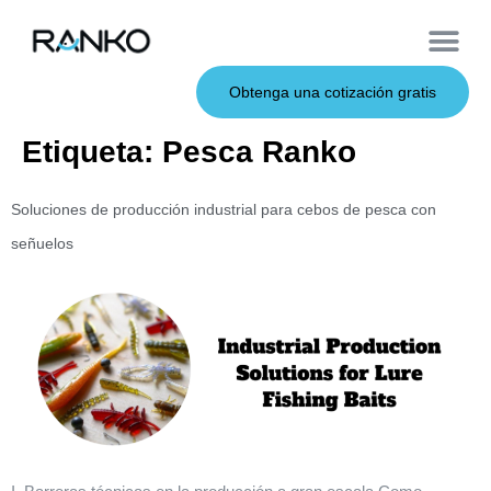
Cebos de metal
Sobre nosotros
Cebos blandos
Caña de pescar
Cebos duros
Servicio OEM
Obtenga una cotización gratis
Etiqueta:
Pesca Ranko
Soluciones de producción industrial para cebos de pesca con
señuelos