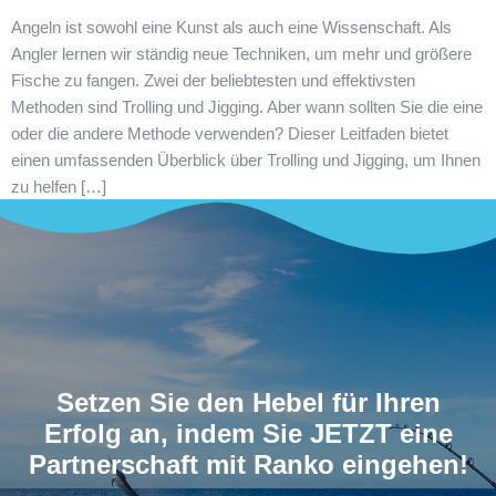
Angeln ist sowohl eine Kunst als auch eine Wissenschaft. Als
Angler lernen wir ständig neue Techniken, um mehr und größere
Fische zu fangen. Zwei der beliebtesten und effektivsten
Methoden sind Trolling und Jigging. Aber wann sollten Sie die eine
oder die andere Methode verwenden? Dieser Leitfaden bietet
einen umfassenden Überblick über Trolling und Jigging, um Ihnen
zu helfen […]
Setzen Sie den Hebel für Ihren
Erfolg an, indem Sie JETZT eine
Partnerschaft mit Ranko eingehen!