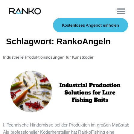
OEM-Dienst
Weiche Köder
Harte Köder
Kostenloses Angebot einholen
Schlagwort:
RankoAngeln
Industrielle Produktionslösungen für Kunstköder
I. Technische Hindernisse bei der Produktion im großen Maßstab
Als professioneller Köderhersteller hat RankoFishing eine