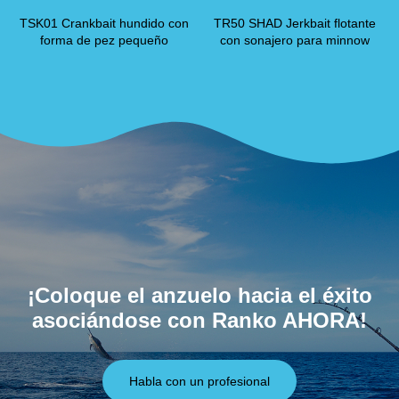
TSK01 Crankbait hundido con
TR50 SHAD Jerkbait flotante
forma de pez pequeño
con sonajero para minnow
¡Coloque el anzuelo hacia el éxito
asociándose con Ranko AHORA!
Habla con un profesional