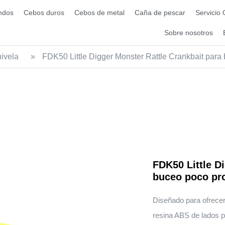
ndos
Cebos duros
Cebos de metal
Caña de pescar
Servicio
Sobre nosotros
ivela
»
FDK50 Little Digger Monster Rattle Crankbait para
FDK50 Little D
buceo poco pr
Diseñado para ofrece
resina ABS de lados 