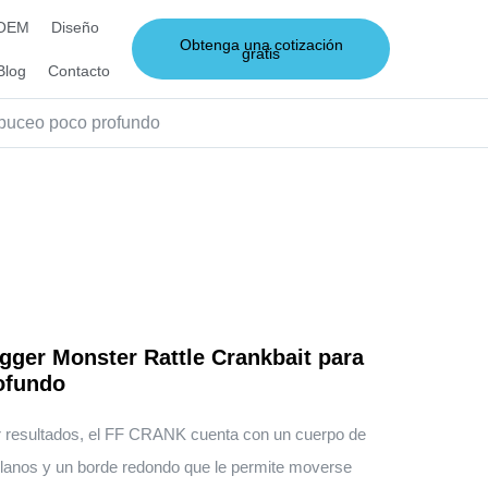
 OEM
Diseño
Obtenga una cotización
gratis
Blog
Contacto
 buceo poco profundo
igger Monster Rattle Crankbait para
ofundo
r resultados, el FF CRANK cuenta con un cuerpo de
planos y un borde redondo que le permite moverse