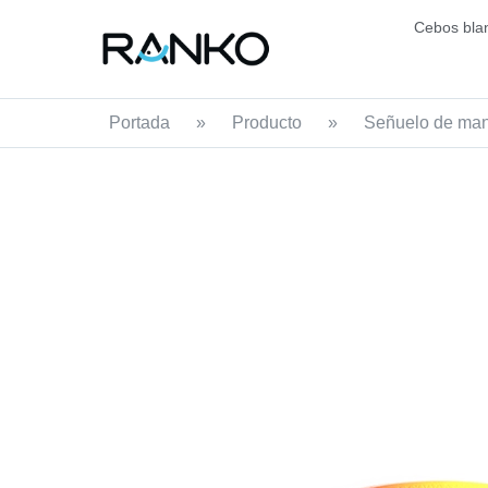
Cebos bla
Portada
»
Producto
»
Señuelo de man