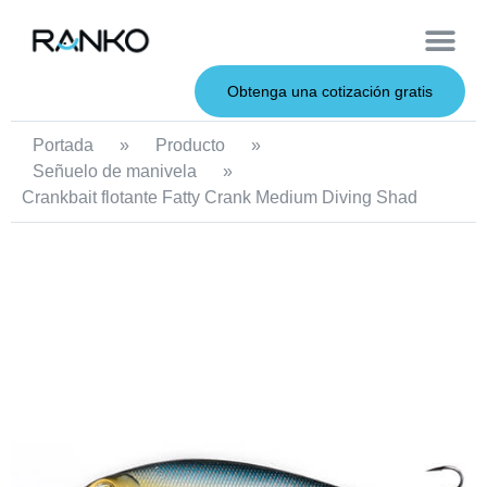
Cebos de metal
Sobre nosotros
Cebos blandos
Caña de pescar
Cebos duros
Servicio OEM
Obtenga una cotización gratis
Portada
»
Producto
»
Señuelo de manivela
»
Crankbait flotante Fatty Crank Medium Diving Shad