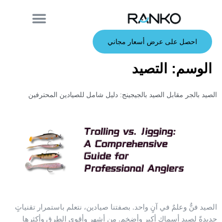
معلومات عنا
قصبة الصيد
الطعوم الصلبة
الطعوم الناعمة
خدمة صانعي القطع الأصلية
الطعوم المعدنية
احصل على عرض أسعار مجاني
الوسم:
التصيد
الصيد بالجر مقابل الصيد بالجيجينج: دليل شامل للصيادين المحترفين
الصيد فنٌّ وعلمٌ في آنٍ واحد. بصفتنا صيادين، نتعلم باستمرار تقنياتٍ
جديدةً لصيد أسماكٍ أكبر وأضخم. من أشهر وأقوى الطرق وأكثرها