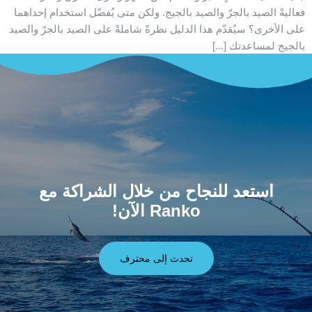
فعاليةً الصيد بالجرّ والصيد بالجيج. ولكن متى يُفضّل استخدام إحداهما
على الأخرى؟ سيُقدّم هذا الدليل نظرةً شاملةً على الصيد بالجرّ والصيد
بالجيج لمساعدتك [...]
استعد للنجاح من خلال الشراكة مع
Ranko الآن!
تحدث إلى محترف