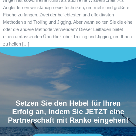
Angeln ist sowohl eine Kunst als auch eine Wissenschaft. Als
Angler lernen wir ständig neue Techniken, um mehr und größere
Fische zu fangen. Zwei der beliebtesten und effektivsten
Methoden sind Trolling und Jigging. Aber wann sollten Sie die eine
oder die andere Methode verwenden? Dieser Leitfaden bietet
einen umfassenden Überblick über Trolling und Jigging, um Ihnen
zu helfen […]
Setzen Sie den Hebel für Ihren
Erfolg an, indem Sie JETZT eine
Partnerschaft mit Ranko eingehen!