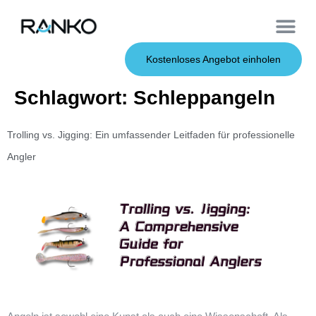
OEM-Dienst
Weiche Köder
Harte Köder
Kostenloses Angebot einholen
Schlagwort:
Schleppangeln
Trolling vs. Jigging: Ein umfassender Leitfaden für professionelle
Angler